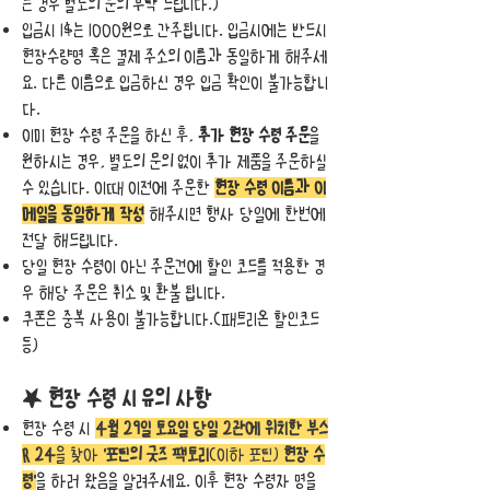
는 경우 별도의 문의 부탁 드립니다.)
입금시 1$는 1000원으로 간주됩니다. 입금시에는 반드시
현장수량명 혹은 결제 주소의 이름과 동일하게 해주세
요. 다른 이름으로 입금하신 경우 입금 확인이 불가능합니
다.
이미 현장 수령
주문을 하신 후,
추가 현장 수령 주문
을
원하시는 경우, 별도의 문의 없이 추가 제품을 주문하실
수 있습니다. 이때 이전에 주문한
현장 수령 이름과 이
메일을 동일하게 작성
해주시면 행사 당일에 한번에
전달 해드립니다.
당일 현장 수령이 아닌 주문건에 할인 코드를 적용한 경
우 해당 주문은 취소
및 환불 됩니다.
​쿠폰은 중복 사용이 불가능합니다.(패트리온 할인코드
등)
★
현장 수령
시
유의 사항
현장 수령
시
4월
29일 토요일 당일
2관에 위치한
부스
R 24
을 찾아
'포틴의 굿즈 팩토리
(이하 포틴)
현장 수
령'
을 하러 왔음을 알려주세요. 이후 현장 수령자 명을