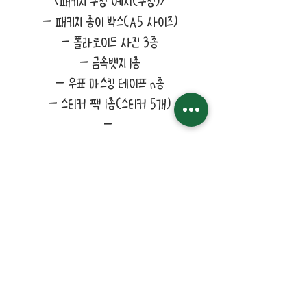
<패키지 구성 예시(구성)>
- 패키지 종이 박스(A5 사이즈)
- 폴라로이드 사진 3종
- 금속뱃지 1종
- 우표 마스킹 테이프 n종
- 스티커 팩 1종(스티커 5개)
-
ⓒ
Potin's goods factory from Republic of
Korea(2022)
All items
FAQ and Polices
Enamel Pins
Patreon Shop
Stickers
Patreon
Key Chains
Etsy
Prints